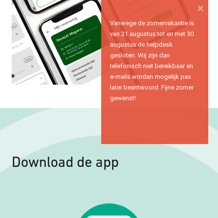
Vanwege de zomervakantie is 
van 21 augustus tot en met 30 
augustus de helpdesk 
gesloten. Wij zijn dan 
telefonisch niet bereikbaar en 
e-mails worden mogelijk pas 
later beantwoord. Fijne zomer 
gewenst!
Download de app